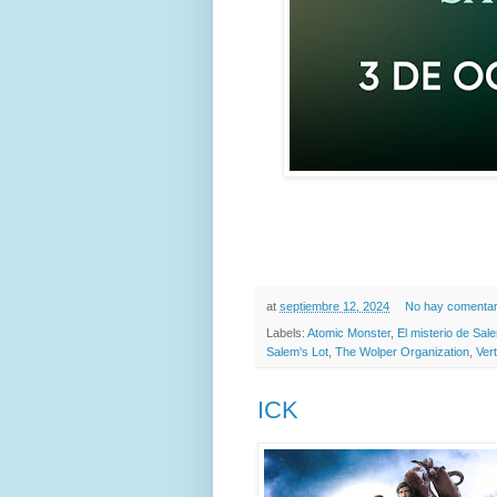
at
septiembre 12, 2024
No hay comentar
Labels:
Atomic Monster
,
El misterio de Sal
Salem's Lot
,
The Wolper Organization
,
Ver
ICK