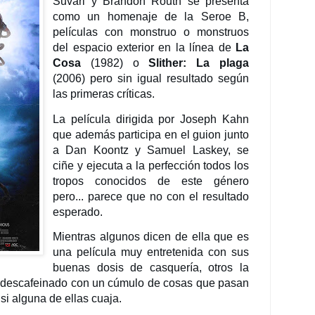
Suvari y
Brandon Routh se presenta
como un
homenaje de la Seroe B,
películas con monstruo o monstruos
del espacio exterior en la línea de
La
Cosa
(1982) o
Slither: La plaga
(2006) pero sin igual resultado según
las primeras críticas.
La película dirigida por Joseph Kahn
que además participa en el guion junto
a Dan Koontz y Samuel Laskey, se
ciñe y ejecuta a la perfección todos los
tropos conocidos de este género
pero... parece que no con el resultado
esperado.
Mientras algunos dicen de ella que es
una película muy entretenida con sus
buenas dosis de casquería, otros la
s
descafeinado con un cúmulo de cosas que pasan
si alguna de ellas cuaja.