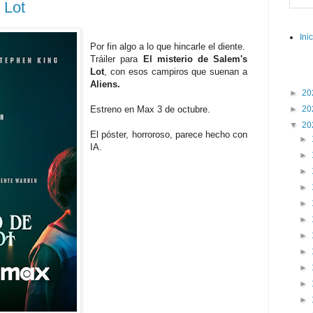
 Lot
Ini
Por fin algo a lo que hincarle el diente.
Tráiler para
El misterio de Salem's
Lot
, con esos campiros que suenan a
Aliens.
►
20
Estreno en Max 3 de octubre.
►
20
▼
20
El póster, horroroso, parece hecho con
►
IA.
►
►
►
►
►
►
►
►
►
►