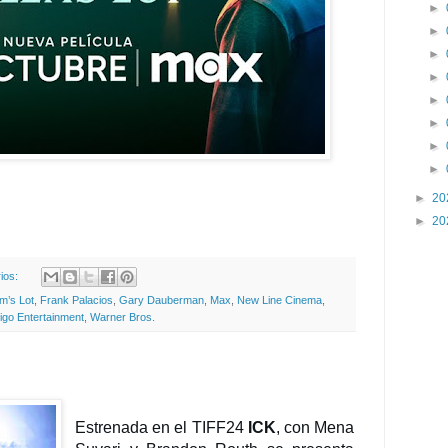
►
►
►
►
►
►
►
►
►
20
►
20
ios:
em’s Lot
,
Frank Palacios
,
Gary Dauberman
,
Max
,
New Line Cinema
,
tigo Entertainment
,
Warner Bros.
Estrenada en el TIFF24
ICK
, con Mena