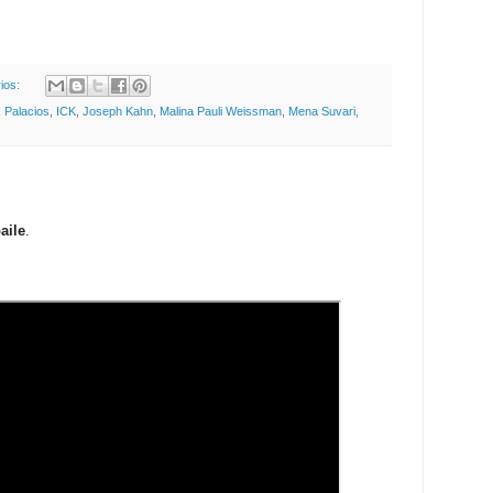
ios:
 Palacios
,
ICK
,
Joseph Kahn
,
Malina Pauli Weissman
,
Mena Suvari
,
aile
.