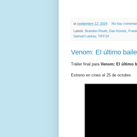
at
septiembre 12, 2024
No hay comentar
Labels:
Brandon Routh
,
Dan Koontz
,
Frank
Samuel Laskey
,
TIFF24
Venom: El último baile
Tráiler final para
Venom: El último b
Estreno en cines el 25 de octubre.